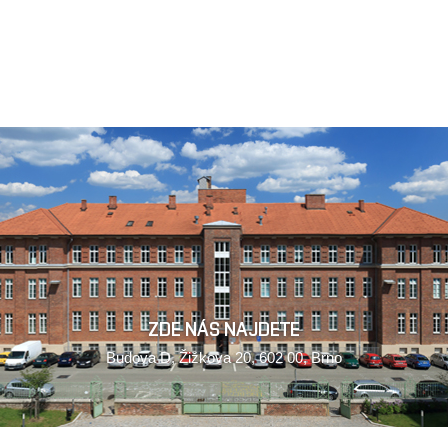
Jít
na
obsah
ZDE NÁS NAJDETE
Budova D, Žižkova 20, 602 00, Brno