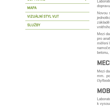
Laborat
dopravu
MAPA
Novou s
VIZUÁLNÍ STYL VUT
jednotko
základě
SLUŽBY
vnitřníh
Mezi dal
pro anal
měření l
namočení
betonu, 
MEC
Mezi dal
mm. pom
čtyřbodo
MOB
Laborat
k vysouš