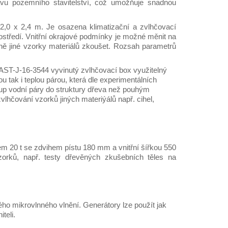
tavu pozemního stavitelství, což umožňuje snadnou
 2,0 x 2,4 m. Je osazena klimatizační a zvlhčovací
prostředí. Vnitřní okrajové podmínky je možné měnit na
ně jiné vzorky materiálů zkoušet. Rozsah parametrů
FAST-J-16-3544 vyvinutý zvlhčovací box využitelný
 tak i teplou párou, která dle experimentálních
stup vodní páry do struktury dřeva než pouhým
vlhčování vzorků jiných materiýálů např. cihel,
em 20 t se zdvihem pístu 180 mm a vnitřní šířkou 550
orků, např. testy dřevěných zkušebních těles na
o mikrovlnného vlnění. Generátory lze použít jak
teli.