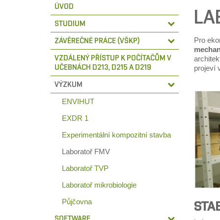
ÚVOD
LA
STUDIUM
Pro eko
ZÁVĚREČNÉ PRÁCE (VŠKP)
mechan
VZDÁLENÝ PŘÍSTUP K POČÍTAČŮM V
archite
UČEBNÁCH D213, D215 A D219
projeví
VÝZKUM
ENVIHUT
EXDR 1
Experimentální kompozitní stavba
Laboratoř FMV
Laboratoř TVP
Laboratoř mikrobiologie
Půjčovna
STA
SOFTWARE