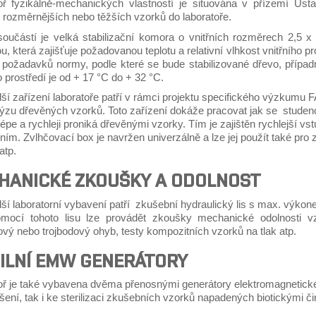
oř fyzikálně-mechanických vlastností je situována v přízemí Ús
 rozměrnějších nebo těžších vzorků do laboratoře.
oučástí je velká stabilizační komora o vnitřních rozměrech 2,5 x
u, která zajišťuje požadovanou teplotu a relativní vlhkost vnitřního 
 požadavků normy, podle které se bude stabilizované dřevo, případ
o prostředí je od + 17 °C do + 32 °C.
ší zařízení laboratoře patří v rámci projektu specifického výzkumu 
ýzu dřevěných vzorků. Toto zařízení dokáže pracovat jak se studenou
épe a rychleji proniká dřevěnými vzorky. Tím je zajištěn rychlejší v
m. Zvlhčovací box je navržen univerzálně a lze jej použít také pro z
atp.
HANICKÉ ZKOUŠKY A ODOLNOST
ší laboratorní vybavení patří zkušební hydraulický lis s max. výkon
ocí tohoto lisu lze provádět zkoušky mechanické odolnosti vz
vý nebo trojbodový ohyb, testy kompozitních vzorků na tlak atp.
ILNÍ EMW GENERÁTORY
oř je také vybavena dvěma přenosnými generátory elektromagnetickéh
ení, tak i ke sterilizaci zkušebních vzorků napadených biotickými čini