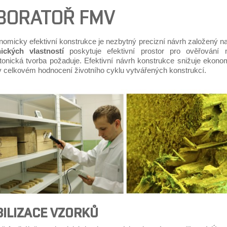
BORATOŘ FMV
nomicky efektivní konstrukce je nezbytný precizní návrh založený n
ických vlastností
poskytuje efektivní prostor pro ověřování n
ktonická tvorba požaduje. Efektivní návrh konstrukce snižuje ekon
 v celkovém hodnocení životního cyklu vytvářených konstrukcí.
BILIZACE VZORKŮ