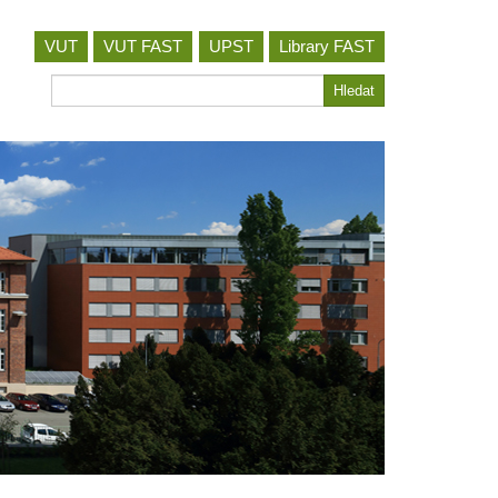
VUT
VUT FAST
UPST
Library FAST
Hledat
Hledat