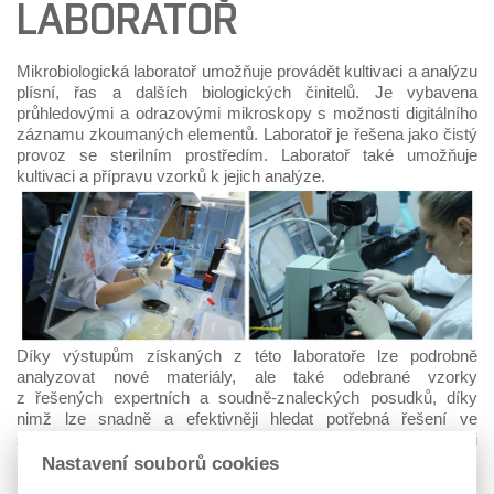
LABORATOŘ
Mikrobiologická laboratoř umožňuje provádět kultivaci a analýzu
plísní, řas a dalších biologických činitelů. Je vybavena
průhledovými a odrazovými mikroskopy s možnosti digitálního
záznamu zkoumaných elementů. Laboratoř je řešena jako čistý
provoz se sterilním prostředím. Laboratoř také umožňuje
kultivaci a přípravu vzorků k jejich analýze.
Díky výstupům získaných z této laboratoře lze podrobně
analyzovat nové materiály, ale také odebrané vzorky
z řešených expertních a soudně-znaleckých posudků, díky
nimž lze snadně a efektivněji hledat potřebná řešení ve
spolupráci se specializovanými akreditovanými
mikrobiologickými laboratořemi.
Nastavení souborů cookies