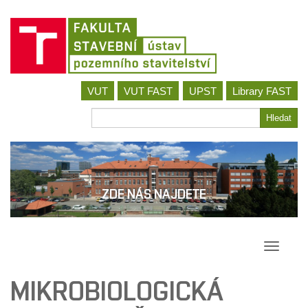
Jít
VUT
VUT FAST
UPST
Library FAST
na
obsah
Hledat
Hledat
ZDE NÁS NAJDETE
Přepína
navigac
MIKROBIOLOGICKÁ